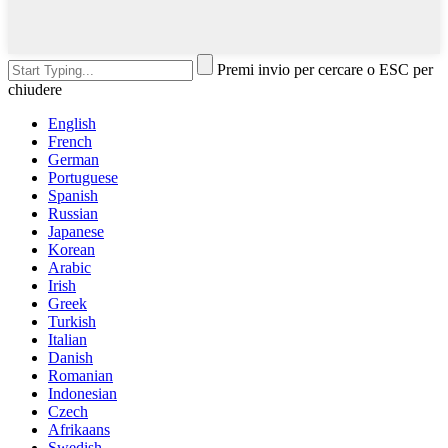
Premi invio per cercare o ESC per
chiudere
English
French
German
Portuguese
Spanish
Russian
Japanese
Korean
Arabic
Irish
Greek
Turkish
Italian
Danish
Romanian
Indonesian
Czech
Afrikaans
Swedish