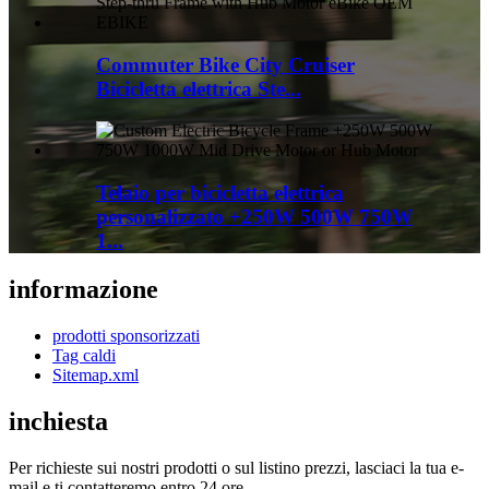
Commuter Bike City Cruiser
Bicicletta elettrica Ste...
Telaio per bicicletta elettrica
personalizzato +250W 500W 750W
1...
informazione
prodotti sponsorizzati
Tag caldi
Sitemap.xml
inchiesta
Per richieste sui nostri prodotti o sul listino prezzi, lasciaci la tua e-
mail e ti contatteremo entro 24 ore.