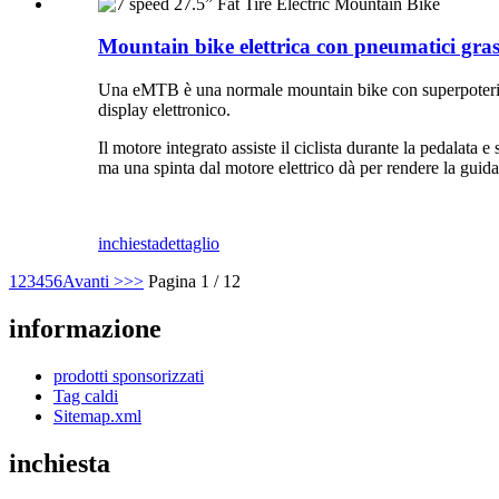
Mountain bike elettrica con pneumatici grassi
Una eMTB è una normale mountain bike con superpoteri.Le
display elettronico.
Il motore integrato assiste il ciclista durante la pedalata 
ma una spinta dal motore elettrico dà per rendere la guida 
inchiesta
dettaglio
1
2
3
4
5
6
Avanti >
>>
Pagina 1 / 12
informazione
prodotti sponsorizzati
Tag caldi
Sitemap.xml
inchiesta