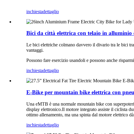
inchiesta
dettaglio
Bici da città elettrica con telaio in allumini
Le bici elettriche colmano davvero il divario tra le bici tra
vantaggi.
Possono fare esercizio usandoli e possono anche risparmia
inchiesta
dettaglio
E-Bike per mountain bike elettrica con pneum
Una eMTB è una normale mountain bike con superpoteri.Le
display elettronico.Il motore integrato assiste il ciclista 
ottimo allenamento, ma una spinta dal motore elettrico dà 
inchiesta
dettaglio