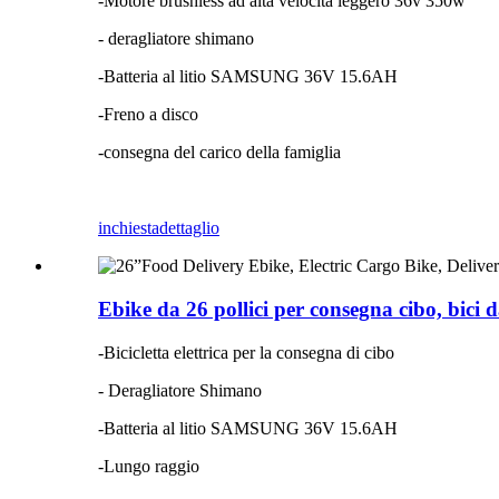
-Motore brushless ad alta velocità leggero 36v 350w
- deragliatore shimano
-Batteria al litio SAMSUNG 36V 15.6AH
-Freno a disco
-consegna del carico della famiglia
inchiesta
dettaglio
Ebike da 26 pollici per consegna cibo, bici d
-Bicicletta elettrica per la consegna di cibo
- Deragliatore Shimano
-Batteria al litio SAMSUNG 36V 15.6AH
-Lungo raggio