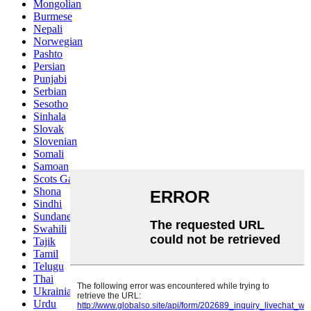
Mongolian
Burmese
Nepali
Norwegian
Pashto
Persian
Punjabi
Serbian
Sesotho
Sinhala
Slovak
Slovenian
Somali
Samoan
Scots Gaelic
Shona
Sindhi
Sundanese
Swahili
Tajik
Tamil
Telugu
Thai
Ukrainian
Urdu