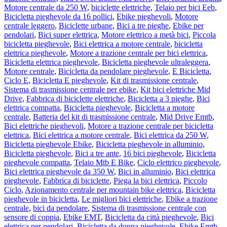
Motore centrale da 250 W
,
biciclette elettriche
,
Telaio per bici Eeb
,
Bicicletta pieghevole da 16 pollici
,
Ebike pieghevoli
,
Motore
centrale leggero
,
Biciclette urbane
,
Bici a tre pieghe
,
Ebike per
pendolari
,
Bici super elettrica
,
Motore elettrico a metà bici
,
Piccola
bicicletta pieghevole
,
Bici elettrica a motore centrale
,
bicicletta
elettrica pieghevole
,
Motore a trazione centrale per bici elettrica
,
Bicicletta elettrica pieghevole
,
Bicicletta pieghevole ultraleggera
,
Motore centrale
,
Bicicletta da pendolare pieghevole
,
E Bicicletta
,
Ciclo E
,
Bicicletta E pieghevole
,
Kit di trasmissione centrale
,
Sistema di trasmissione centrale per ebike
,
Kit bici elettriche Mid
Drive
,
Fabbrica di biciclette elettriche
,
Bicicletta a 3 pieghe
,
Bici
elettrica compatta
,
Bicicletta pieghevole
,
Bicicletta a motore
centrale
,
Batteria del kit di trasmissione centrale
,
Mid Drive Emtb
,
Bici elettriche pieghevoli
,
Motore a trazione centrale per bicicletta
elettrica
,
Bici elettrica a motore centrale
,
Bici elettrica da 250 W
,
Bicicletta pieghevole Ebike
,
Bicicletta pieghevole in alluminio
,
Bicicletta pieghevole
,
Bici a tre ante
,
16 bici pieghevole
,
Bicicletta
pieghevole compatta
,
Telaio Mtb E Bike
,
Ciclo elettrico pieghevole
,
Bici elettrica pieghevole da 350 W
,
Bici in alluminio
,
Bici elettrica
pieghevole
,
Fabbrica di biciclette
,
Piega la bici elettrica
,
Piccolo
Ciclo
,
Azionamento centrale per mountain bike elettrica
,
Bicicletta
pieghevole in bicicletta
,
Le migliori bici elettriche
,
Ebike a trazione
centrale
,
bici da pendolare
,
Sistema di trasmissione centrale con
sensore di coppia
,
Ebike EMT
,
Bicicletta da città pieghevole
,
Bici
elettrica per pendolari
,
Bicicletta da donna pieghevole
,
Ebike Emtb
,