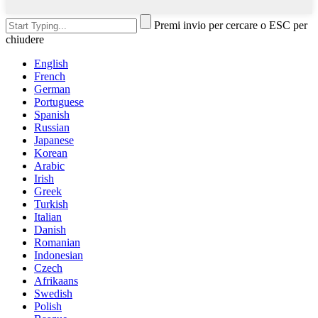
Premi invio per cercare o ESC per
chiudere
English
French
German
Portuguese
Spanish
Russian
Japanese
Korean
Arabic
Irish
Greek
Turkish
Italian
Danish
Romanian
Indonesian
Czech
Afrikaans
Swedish
Polish