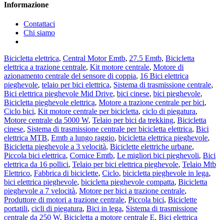
Informazione
Contattaci
Chi siamo
Bicicletta elettrica
,
Central Motor Emtb
,
27.5 Emtb
,
Bicicletta
elettrica a trazione centrale
,
Kit motore centrale
,
Motore di
azionamento centrale del sensore di coppia
,
16 Bici elettrica
pieghevole
,
telaio per bici elettrica
,
Sistema di trasmissione centrale
,
Bici elettrica pieghevole Mid Drive
,
bici cinese
,
bici pieghevole
,
Bicicletta pieghevole elettrica
,
Motore a trazione centrale per bici
,
Ciclo bici
,
Kit motore centrale per bicicletta
,
ciclo di piegatura
,
Motore centrale da 5000 W
,
Telaio per bici da trekking
,
Bicicletta
cinese
,
Sistema di trasmissione centrale per bicicletta elettrica
,
Bici
elettrica MTB
,
Emtb a lungo raggio
,
bicicletta elettrica pieghevole
,
Bicicletta pieghevole a 3 velocità
,
Biciclette elettriche urbane
,
Piccola bici elettrica
,
Cornice Emtb
,
Le migliori bici pieghevoli
,
Bici
elettrica da 16 pollici
,
Telaio per bici elettrica pieghevole
,
Telaio Mtb
Elettrico
,
Fabbrica di biciclette
,
Ciclo
,
bicicletta pieghevole in lega
,
bici elettrica pieghevole
,
bicicletta pieghevole compatta
,
Bicicletta
pieghevole a 7 velocità
,
Motore per bici a trazione centrale
,
Produttore di motori a trazione centrale
,
Piccola bici
,
Biciclette
portatili
,
cicli di piegatura
,
Bici in lega
,
Sistema di trasmissione
centrale da 250 W
,
Bicicletta a motore centrale E
,
Bici elettrica