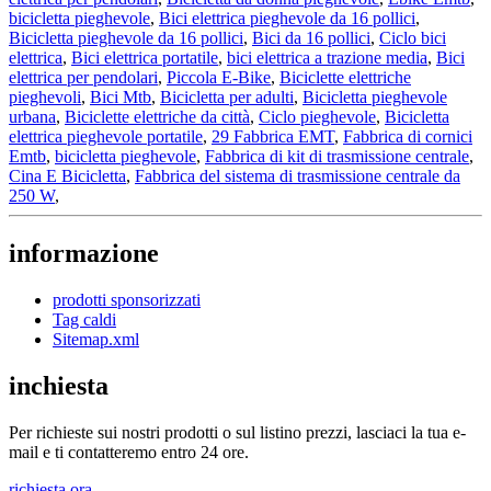
bicicletta pieghevole
,
Bici elettrica pieghevole da 16 pollici
,
Bicicletta pieghevole da 16 pollici
,
Bici da 16 pollici
,
Ciclo bici
elettrica
,
Bici elettrica portatile
,
bici elettrica a trazione media
,
Bici
elettrica per pendolari
,
Piccola E-Bike
,
Biciclette elettriche
pieghevoli
,
Bici Mtb
,
Bicicletta per adulti
,
Bicicletta pieghevole
urbana
,
Biciclette elettriche da città
,
Ciclo pieghevole
,
Bicicletta
elettrica pieghevole portatile
,
29 Fabbrica EMT
,
Fabbrica di cornici
Emtb
,
bicicletta pieghevole
,
Fabbrica di kit di trasmissione centrale
,
Cina E Bicicletta
,
Fabbrica del sistema di trasmissione centrale da
250 W
,
informazione
prodotti sponsorizzati
Tag caldi
Sitemap.xml
inchiesta
Per richieste sui nostri prodotti o sul listino prezzi, lasciaci la tua e-
mail e ti contatteremo entro 24 ore.
richiesta ora