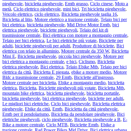
pieghevole
,
bicicletta pieghevole
,
Emtb grasso
,
Ciclo cinese
,
Moto a
metà
,
Ciclo elettrico pieghevole
,
mini bici
,
Tri bicicletta pieghevole
,
Veicolo elettrico
,
ciclo elettrico
,
Bicicletta pieghevole taglia 16
,
Bicicletta al litio
,
Motore elettrico a trazione centrale
,
Telaio bici per
bici elettrica
,
bicicletta pieghevole
,
Mid Drive Motor Emtb
,
bici
elettrica pieghevole
,
biciclette pieghevoli
,
Telaio del kit di
trasmissione centrale
,
Bici elettrica con motore a montaggio centrale
,
Telaio per bici elettrica
,
Le bici elettriche più votate
,
Biciclette per
adulti
,
biciclette pieghevoli per adulti
,
Produttore di biciclette
,
Bici
elettrica con telaio in alluminio
,
Motore centrale da 350 W
,
Bicicletta
Mini E
,
Bicicletta pieghevole
,
piccola bici pieghevole
,
Motore per
bici elettrica a montaggio centrale
,
e bici
,
Ciclismo
,
Bicicletta
elettrica pieghevole
,
Bici elettrica
,
Telaio Ebike Mtb
,
Telaio per bici
elettrica da città
,
Bicicletta E piegata
,
ebike a motore medio
,
Motore
Bldc a trasmissione centrale
,
29 Emtb
,
Biciclette all'ingrosso
,
Motore centrale per bicicletta
,
Ebike a montaggio medio
,
bicicletta
elettrica
,
Bicicletta
,
Biciclette pieghevoli più votate
,
Bicicletta Mtb
,
mountain bike elettrica
,
bicicletta pieghevole
,
bicicletta portatile
,
bicicletta pieghevole
,
bici elettrica pieghevole
,
biciclette per adulti
,
Le migliori bici elettriche
,
Ciclo bici pieghevole
,
Bicicletta elettrica
pieghevole
,
Ebike da città
,
Emtb
,
Bicicletta da città pieghevole
,
Emtb per il pendolarismo
,
Bicicletta da pendolare pieghevole
,
Bici
elettriche pieghevoli
,
ciclo pieghevole
,
Bicicletta pieghevole a B
,
E-
Bike a motore centrale
,
Ciclo MTB
,
Biciclette Emtb
,
Ebike a
trazione centrale
,
Rad Power Bikes Mid Drive
,
Bici elettrica urbana
,